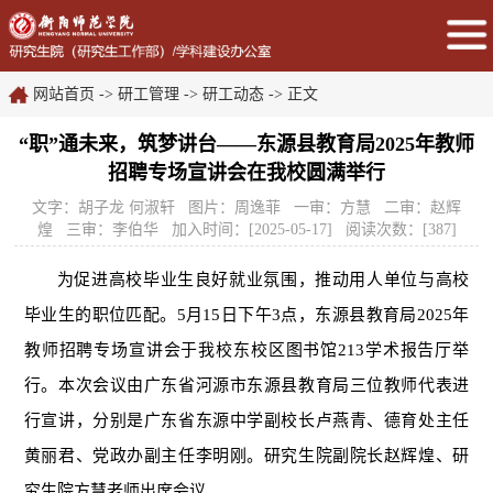
网站首页
->
研工管理
->
研工动态
-> 正文
“职”通未来，筑梦讲台——东源县教育局2025年教师
招聘专场宣讲会在我校圆满举行
文字：胡子龙 何淑轩 图片：周逸菲 一审：方慧 二审：赵辉
煌 三审：李伯华 加入时间：[2025-05-17] 阅读次数：[
387
]
为促进高校毕业生良好就业氛围，推动用人单位与高校
毕业生的职位匹配。
5
月
15
日下午
3
点，东源县教育局
2025
年
教师招聘专场宣讲会于我校东校区图书馆
213
学术报告厅举
行。本次会议由广东省河源市东源县教育局三位教师代表进
行宣讲，分别是广东省东源中学副校长卢燕青、德育处主任
黄丽君、党政办副主任李明刚。研究生院副院长赵辉煌、研
究生院方慧老师出席会议。